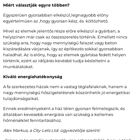
Miért választják egyre többen?
Egyszerűen gyorsabban elkészül,legnagyobb előny
egyértelműen az ,hogy gyorsan kész, és költözhető.
Mivel az elemek jelentős része előre elkészül a gyárban, a
helyszínen már csak az összeszerelés történik. Emellett nincs
szükség arra, hogy nagy mennyiségű falazat vagy beton
kiszáradására várjanak, így az építkezés sokkal gyorsabban
haladhat. Az is előny, hogy az elemek gyártása fedett helyen
történik, ezért az időjárás kevésbé tudja késleltetni a
munkálatokat.
Kiváló energiahatékonyság
A fa szerkezetes házak nem a vastag téglafalaknak, hanem a
nagy mennyiségű hőszigetelésnek köszönhetik jó energetikai
tulajdonságaikat.
Ennek eredményeként a ház télen gyorsan felmelegszik, és
általában kevesebb energiára van szükség a kellemes
hőmérséklet fenntartásához.
Alex Markus, a City-Lets Ltd. ügyvezetője szerint: