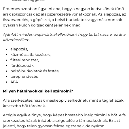
Érdemes azonban figyelni arra, hogy a nagyon kedvezőnek tűnő
árak sokszor csak az alapszerkezetre vonatkoznak. Az alapozás, az
összeszerelés, a gépészet, a belső burkolatok vagy más munkák
gyakran külön költségként jelennek meg.
Ajánlott minden árajánlatnál ellenőrizni, hogy tartalmazz e az ár a
következőket :
alapozás,
közműcsatlakozások,
fűtési rendszer,
fürdőszobák,
belső burkolatok és festés,
tereprendezés,
ÁFA.
Milyen hátrányokkal kell számolni?
A fa szerkezetes házak másképp viselkednek, mint a téglaházak,
kevesebb hőt tárolnak.
A tégla egyik előnye, hogy képes hosszabb ideig tárolni a hőt. A fa
szerkezetes házak inkább a szigetelésre támaszkodnak. Ez azt
jelenti, hogy télen gyorsan felmelegszenek, de nyáron