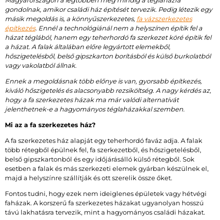
gondolnak, amikor családi ház építését tervezik. Pedig létezik egy
másik megoldás is, a könnyűszerkezetes,
fa vázszerkezetes
építkezés
. Ennél a technológiánál nem a helyszínen építik fel a
házat téglából, hanem egy teherhordó fa szerkezet köré építik fel
a házat. A falak általában előre legyártott elemekből,
hőszigetelésből, belső gipszkarton borításból és külső burkolatból
vagy vakolatból állnak.
Ennek a megoldásnak több előnye is van, gyorsabb építkezés,
kiváló hőszigetelés és alacsonyabb rezsiköltség. A nagy kérdés az,
hogy a fa szerkezetes házak ma már valódi alternatívát
jelenthetnek-e a hagyományos téglaházakkal szemben.
Mi az a fa szerkezetes ház?
A fa szerkezetes ház alapját egy teherhordó faváz adja. A falak
több rétegből épülnek fel, fa szerkezetből, és hőszigetelésből,
belső gipszkartonból és egy időjárásálló külső rétegből. Sok
esetben a falak és más szerkezeti elemek gyárban készülnek el,
majd a helyszínre szállítják és ott szerelik össze őket.
Fontos tudni, hogy ezek nem ideiglenes épületek vagy hétvégi
faházak. A korszerű fa szerkezetes házakat ugyanolyan hosszú
távú lakhatásra tervezik, mint a hagyományos családi házakat.