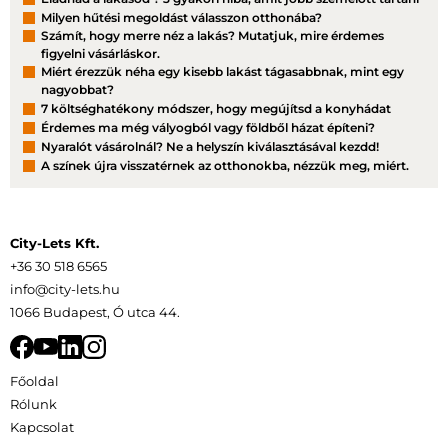
Milyen hűtési megoldást válasszon otthonába?
Számít, hogy merre néz a lakás? Mutatjuk, mire érdemes
figyelni vásárláskor.
Miért érezzük néha egy kisebb lakást tágasabbnak, mint egy
nagyobbat?
7 költséghatékony módszer, hogy megújítsd a konyhádat
Érdemes ma még vályogból vagy földből házat építeni?
Nyaralót vásárolnál? Ne a helyszín kiválasztásával kezdd!
A színek újra visszatérnek az otthonokba, nézzük meg, miért.
City-Lets Kft.
+36 30 518 6565
info@city-lets.hu
1066 Budapest, Ó utca 44.
Főoldal
Rólunk
Kapcsolat