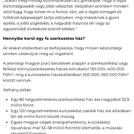
„Sokan még mindig automatikusan azt gondolják, hogy a tégla
biztonságosabb vagy jobb választás. Valójában azonban minden
attól függ, hogy kinek mi a fontos. Van, aki a tégla tömegét és
hőtároló képességét tartja előnyben, míg másoknak a gyors
építés, a jobb szigetelés, a nagyobb hasznos tér vagy az
egyszerűbb kivitelezés számít többet.”
Mennyibe kerül egy fa szerkezetes ház?
Az árakat elsősorban az befolyásolja, hogy milyen készültségi
szinten vásároljuk meg az ingatlant.
A jelenlegi magyar piaci becslések alapján a szerkezetkész vagy
félkész könnyűszerkezetes házak körülbelül 150.000–400.000
Ft/m², míg a kulcsrakész házakáltalában 500 000–550 000 Ft/m²
között vannak.
Néhány példa:
Egy 80 négyzetméteres szerkezetkész ház ára nagyjából 32,9
millió forint.
Egy 120 négyzetméteres kulcsrakész családi ház ára általában
60–66 millió forint között mozog.
Egyes magyar cégek energiahatékony, kulcsrakész
típusházai már 53–58 millió forinttól elérhetők, a műszaki
részektől függően.