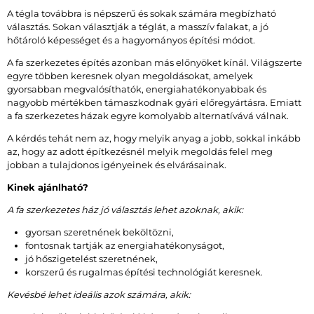
A tégla továbbra is népszerű és sokak számára megbízható
választás. Sokan választják a téglát, a masszív falakat, a jó
hőtároló képességet és a hagyományos építési módot.
A fa szerkezetes építés azonban más előnyöket kínál. Világszerte
egyre többen keresnek olyan megoldásokat, amelyek
gyorsabban megvalósíthatók, energiahatékonyabbak és
nagyobb mértékben támaszkodnak gyári előregyártásra. Emiatt
a fa szerkezetes házak egyre komolyabb alternatívává válnak.
A kérdés tehát nem az, hogy melyik anyag a jobb, sokkal inkább
az, hogy az adott építkezésnél melyik megoldás felel meg
jobban a tulajdonos igényeinek és elvárásainak.
Kinek ajánlható?
A fa szerkezetes ház jó választás lehet azoknak, akik:
gyorsan szeretnének beköltözni,
fontosnak tartják az energiahatékonyságot,
jó hőszigetelést szeretnének,
korszerű és rugalmas építési technológiát keresnek.
Kevésbé lehet ideális azok számára, akik: