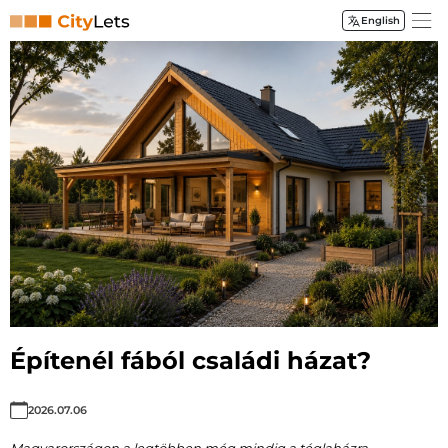
English
City-Lets Kft
Építenél fából családi házat?
2026.07.06
Magyarországon a legtöbben még mindig a téglaházra