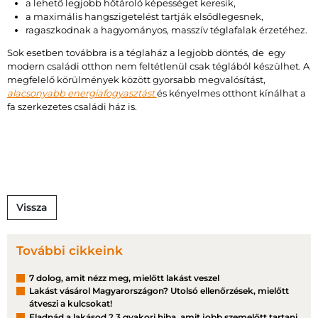
a lehető legjobb hőtároló képességet keresik,
a maximális hangszigetelést tartják elsődlegesnek,
ragaszkodnak a hagyományos, masszív téglafalak érzetéhez.
Sok esetben továbbra is a téglaház a legjobb döntés, de egy
modern családi otthon nem feltétlenül csak téglából készülhet. A
megfelelő körülmények között gyorsabb megvalósítást,
alacsonyabb energiafogyasztást
és kényelmes otthont kínálhat a
fa szerkezetes családi ház is.
Vissza
További cikkeink
7 dolog, amit nézz meg, mielőtt lakást veszel
Lakást vásárol Magyarországon? Utolsó ellenőrzések, mielőtt
átveszi a kulcsokat!
Eladnád a lakásod ? 3 gyakori hiba, amit jobb szemelőtt tartani