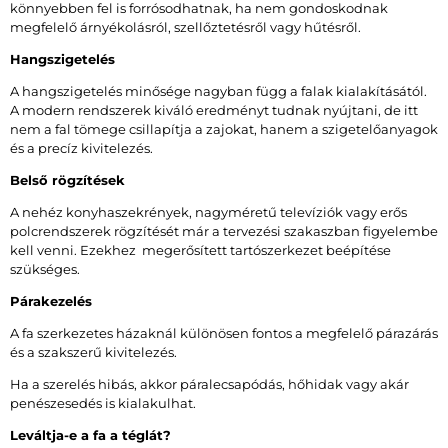
könnyebben fel is forrósodhatnak, ha nem gondoskodnak
megfelelő árnyékolásról, szellőztetésről vagy hűtésről.
Hangszigetelés
A hangszigetelés minősége nagyban függ a falak kialakításától.
A modern rendszerek kiváló eredményt tudnak nyújtani, de itt
nem a fal tömege csillapítja a zajokat, hanem a szigetelőanyagok
és a precíz kivitelezés.
Belső rögzítések
A nehéz konyhaszekrények, nagyméretű televíziók vagy erős
polcrendszerek rögzítését már a tervezési szakaszban figyelembe
kell venni. Ezekhez megerősített tartószerkezet beépítése
szükséges.
Párakezelés
A fa szerkezetes házaknál különösen fontos a megfelelő párazárás
és a szakszerű kivitelezés.
Ha a szerelés hibás, akkor páralecsapódás, hőhidak vagy akár
penészesedés is kialakulhat.
Leváltja-e a fa a téglát?