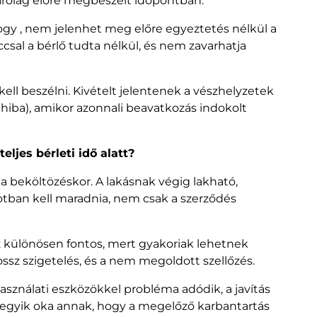
rólag előre megbeszélt időpontban.
hogy , nem jelenhet meg előre egyeztetés nélkül a
csal a bérlő tudta nélkül, és nem zavarhatja
ell beszélni. Kivételt jelentenek a vészhelyzetek
s hiba), amikor azonnali beavatkozás indokolt
eljes bérleti idő alatt?
a beköltözéskor. A lakásnak végig lakható,
otban kell maradnia, nem csak a szerződés
különösen fontos, mert gyakoriak lehetnek
ossz szigetelés, és a nem megoldott szellőzés.
 használati eszközökkel probléma adódik, a javítás
z egyik oka annak, hogy a megelőző karbantartás