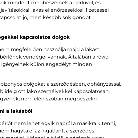
sok mindent megbeszélnek a bérlővel, és
avításokkal ,lakás ellenőrzésekkel, fizetéssel
a kapcsolat jó, mert később sok gondot
dégekkel kapcsolatos dolgok
ő nem megfelelően használja majd a lakást.
a bérlőnek vendégei vannak. Általában a rövid
m igényelnek külön engedélyt minden
bizonyos dolgokat a szerződésben, dohányzással,
bb ideig ott lakó személyekkel kapcsolatosan.
 legyenek, nem elég szóban megbeszélni.
ni a lakásból
bérlőt nem lehet egyik napról a másikra kitenni,
em hagyta el az ingatlant, a szerződés