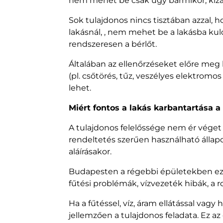
nem mehet be csak úgy bármikor, kizá
Sok tulajdonos nincs tisztában azzal, 
lakásnál, , nem mehet be a lakásba kulc
rendszeresen a bérlőt.
Általában az ellenőrzéseket előre meg k
(pl. csőtörés, tűz, veszélyes elektromo
lehet.
Miért fontos a lakás karbantartása a t
A tulajdonos felelőssége nem ér véget 
rendeltetés szerűen használható állap
aláírásakor.
Budapesten a régebbi épületekben ez 
fűtési problémák, vízvezeték hibák, a r
Ha a fűtéssel, víz, áram ellátással vagy
jellemzően a tulajdonos feladata. Ez a