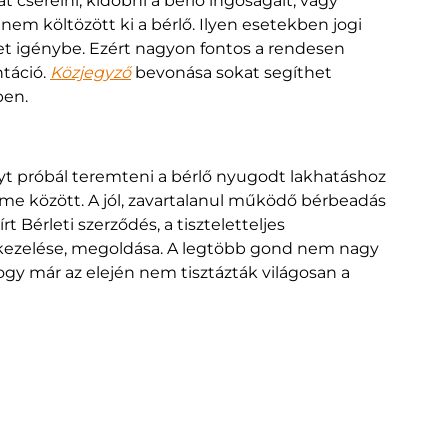
cserélni, kidobni a bérlő ingóságait, vagy
 nem költözött ki a bérlő. Ilyen esetekben jogi
het igénybe. Ezért nagyon fontos a rendesen
táció.
Közjegyző
bevonása sokat segíthet
ben.
yt próbál teremteni a bérlő nyugodt lakhatáshoz
lme között. A jól, zavartalanul működő bérbeadás
t Bérleti szerződés, a tiszteletteljes
kezelése, megoldása. A legtöbb gond nem nagy
ogy már az elején nem tisztázták világosan a