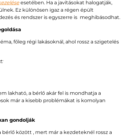
kezelése
esetében. Ha a javításokat halogatják,
lnek. Ez különösen igaz a régen épült
ndezés és rendszer is egyszerre is meghibásodhat.
megoldása
a, főleg régi lakásoknál, ahol rossz a szigetelés
t:
a
m lakható, a bérlő akár fel is mondhatja a
onosok már a kisebb problémákat is komolyan
kan gondolják
 a bérlő között , mert már a kezdeteknél rossz a