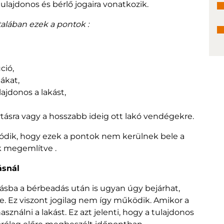
ulajdonos és bérlő jogaira vonatkozik.
alában ezek a pontok :
ció,
bákat,
ajdonos a lakást,
artásra vagy a hosszabb ideig ott lakó vendégekre.
dódik, hogy ezek a pontok nem kerülnek bele a
k megemlítve .
ásnál
kásba a bérbeadás után is ugyan úgy bejárhat,
 Ez viszont jogilag nem így működik. Amikor a
sználni a lakást. Ez azt jelenti, hogy a tulajdonos