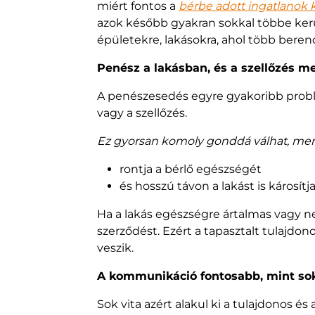
miért fontos a
bérbe adott ingatlanok 
azok később gyakran sokkal többe kerü
épületekre, lakásokra, ahol több bere
Penész a lakásban, és a szellőzés 
A penészesedés egyre gyakoribb problém
vagy a szellőzés.
Ez gyorsan komoly gonddá válhat, mer
rontja a bérlő egészségét
és hosszú távon a lakást is károsítj
Ha a lakás egészségre ártalmas vagy ne
szerződést. Ezért a tapasztalt tulajd
veszik.
A kommunikáció fontosabb, mint so
Sok vita azért alakul ki a tulajdonos és