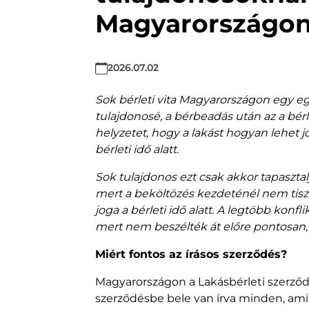
Magyarországo
2026.07.02
Sok bérleti vita Magyarországon egy egy
tulajdonosé, a bérbeadás után az a bérl
helyzetet, hogy a lakást hogyan lehet j
bérleti idő alatt.
Sok tulajdonos ezt csak akkor tapaszta
mert a beköltözés kezdeténél nem tisz
joga a bérleti idő alatt. A legtöbb konf
mert nem beszélték át előre pontosan, 
Miért fontos az írásos szerződés?
Magyarországon a Lakásbérleti szerződ
szerződésbe bele van írva minden, ami a b