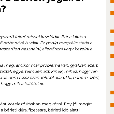
n?
szerű félreértéssel kezdődik. Bár a lakás a
ő otthonává is válik. Ez pedig megváltoztatja a
ogszerűen használni, ellenőrizni vagy kezelni a
lja meg, amikor már probléma van, gyakran azért,
tázták egyértelműen azt, kinek, mihez, hogy van
liktus nem rossz szándékból alakul ki, hanem azért,
hogy mik a feltételek.
ést kötelező írásban megkötni. Egy jól megírt
érleti díjra, fizetésre, bérleti idő alatti