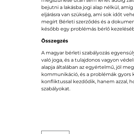
megszűnése után sem lehet addig zárat 
bejutni a lakásba jogi alap nélkül, amíg
eljárásra van szükség, ami sok időt ve
megírt Bérleti szerződés és a dokumen
később egy problémás bérlő kezelésé
Összegzés
A magyar bérleti szabályozás egyensúl
való joga, és a tulajdonos vagyon véde
alapja általában az egyértelmű, jól megír
kommunikáció, és a problémák gyors 
konfliktussal kezdődik, hanem azzal, h
szabályokat.