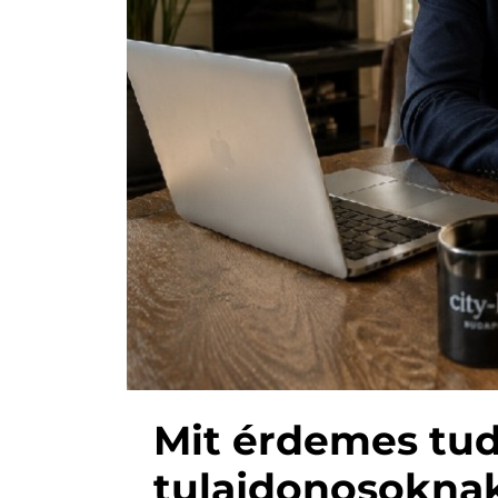
Mit érdemes tud
tulajdonosoknak