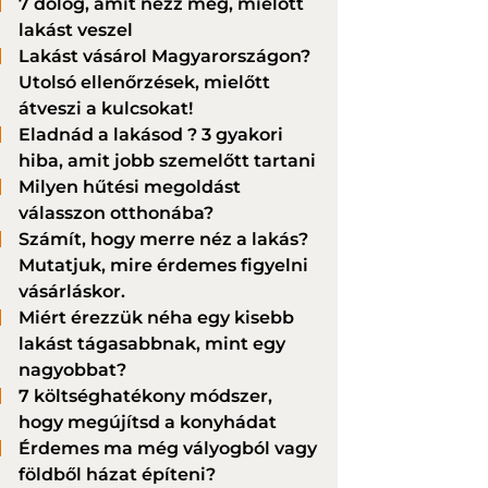
7 dolog, amit nézz meg, mielőtt
lakást veszel
Lakást vásárol Magyarországon?
Utolsó ellenőrzések, mielőtt
átveszi a kulcsokat!
Eladnád a lakásod ? 3 gyakori
hiba, amit jobb szemelőtt tartani
Milyen hűtési megoldást
válasszon otthonába?
Számít, hogy merre néz a lakás?
Mutatjuk, mire érdemes figyelni
vásárláskor.
Miért érezzük néha egy kisebb
lakást tágasabbnak, mint egy
nagyobbat?
7 költséghatékony módszer,
hogy megújítsd a konyhádat
Érdemes ma még vályogból vagy
földből házat építeni?