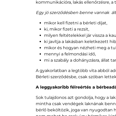
kommunikációra, lakás ellenőrzésre, a t
Egy jó szerződésben benne vannak ált
mikor kell fizetni a bérleti díjat,
ki, mikor fizeti a rezsit,
milyen feltételekkel jár vissza a kau
ki javítja a lakásban keletkezett hi
mikor és hogyan nézheti meg a tul
mennyi a felmondási idő,
mi a szabály a dohányzásra, állat t
A gyakorlatban a legtöbb vita abból a
Bérleti szerződésbe, csak szóban lette
A leggyakoribb félreértés a bérbead
Sok tulajdonos azt gondolja, hogy a la
mintha csak vendégek laknának benne.
bérlő beköltözik, joga van nyugodtan ha