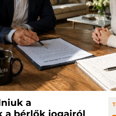
niuk a
T
 a bérlők jogairól